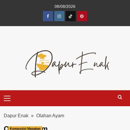
Skip
08/08/2026
to
content
Facebook
Instagram
TikTok
Pinterest
Primary
Menu
Dapur Enak
»
Olahan Ayam
Olahan Ayam
Komposisi Masakan