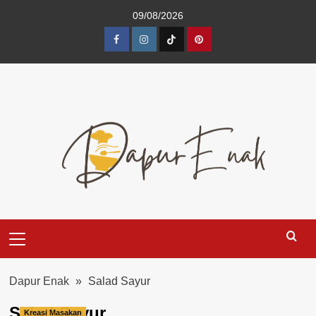
Skip
09/08/2026
to
content
Facebook
Instagram
TikTok
Pinterest
Primary
Menu
Dapur Enak
»
Salad Sayur
Salad Sayur
Kreasi Masakan