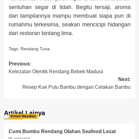
sentuhan segar di lidah. Begitu tersaji, aroma
dan tampilannya mampu membuat siapa pun di
rumahmu terkesima, seakan mencicipi hidangan
dari restoran bintang lima.
Tags:
Rendang Tuna
Post
Previous:
Kelezatan Otentik Rendang Bebek Madura
navigation
Next:
Resep Kue Putu Bambu dengan Cetakan Bambu
Artikel Lainya
Kreasi Masakan
Cumi Bumbu Rendang Olahan Seafood Lezat