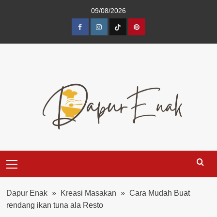
Skip
09/08/2026
to
content
Facebook
Instagram
TikTok
Pinterest
Primary
Menu
Dapur Enak
»
Kreasi Masakan
»
Cara Mudah Buat
rendang ikan tuna ala Resto