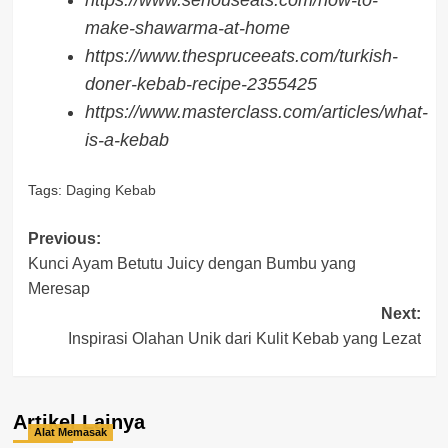
https://www.seriouseats.com/how-to-
make-shawarma-at-home
https://www.thespruceeats.com/turkish-
doner-kebab-recipe-2355425
https://www.masterclass.com/articles/what-
is-a-kebab
Tags:
Daging Kebab
Post
Previous:
Kunci Ayam Betutu Juicy dengan Bumbu yang
navigation
Meresap
Next:
Inspirasi Olahan Unik dari Kulit Kebab yang Lezat
Artikel Lainya
Alat Memasak