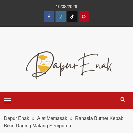
Skip
10/08/2026
to
content
Facebook
Instagram
TikTok
Pinterest
Primary
Menu
Dapur Enak
»
Alat Memasak
»
Rahasia Burner Kebab
Bikin Daging Matang Sempurna