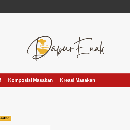
f
Komposisi Masakan
Kreasi Masakan
asakan