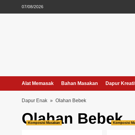
Skip
07/08/2026
to
content
Alat Memasak
Bahan Masakan
Dapur Kreati
Dapur Enak
»
Olahan Bebek
Olahan Bebek
Komposisi Masakan
Komposisi M