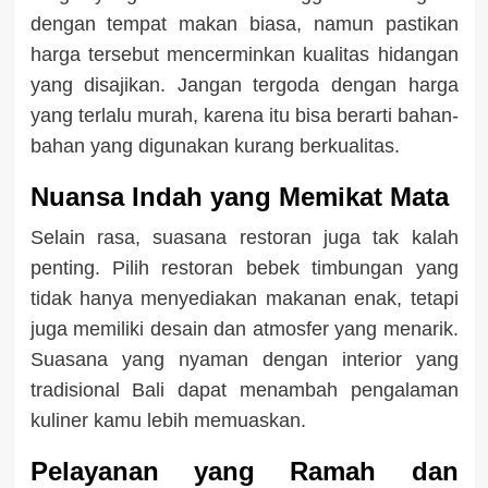
dengan tempat makan biasa, namun pastikan
harga tersebut mencerminkan kualitas hidangan
yang disajikan. Jangan tergoda dengan harga
yang terlalu murah, karena itu bisa berarti bahan-
bahan yang digunakan kurang berkualitas.
Nuansa Indah yang Memikat Mata
Selain rasa, suasana restoran juga tak kalah
penting. Pilih restoran bebek timbungan yang
tidak hanya menyediakan makanan enak, tetapi
juga memiliki desain dan atmosfer yang menarik.
Suasana yang nyaman dengan interior yang
tradisional Bali dapat menambah pengalaman
kuliner kamu lebih memuaskan.
Pelayanan yang Ramah dan