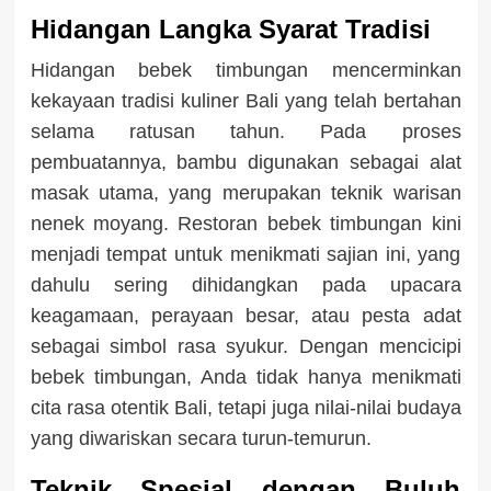
Hidangan Langka Syarat Tradisi
Hidangan bebek timbungan mencerminkan
kekayaan tradisi kuliner Bali yang telah bertahan
selama ratusan tahun. Pada proses
pembuatannya, bambu digunakan sebagai alat
masak utama, yang merupakan teknik warisan
nenek moyang. Restoran bebek timbungan kini
menjadi tempat untuk menikmati sajian ini, yang
dahulu sering dihidangkan pada upacara
keagamaan, perayaan besar, atau pesta adat
sebagai simbol rasa syukur. Dengan mencicipi
bebek timbungan, Anda tidak hanya menikmati
cita rasa otentik Bali, tetapi juga nilai-nilai budaya
yang diwariskan secara turun-temurun.
Teknik Spesial dengan Buluh