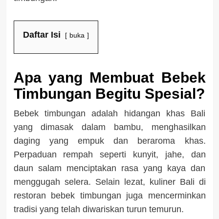
Daftar Isi
buka
Apa yang Membuat Bebek
Timbungan Begitu Spesial?
Bebek timbungan adalah hidangan khas Bali
yang dimasak dalam bambu, menghasilkan
daging yang empuk dan beraroma khas.
Perpaduan rempah seperti kunyit, jahe, dan
daun salam menciptakan rasa yang kaya dan
menggugah selera. Selain lezat, kuliner Bali di
restoran bebek timbungan juga mencerminkan
tradisi yang telah diwariskan turun temurun.