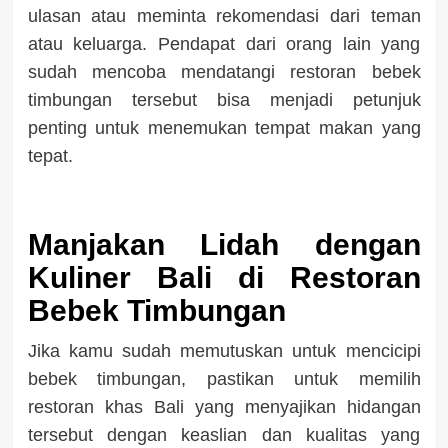
ulasan atau meminta rekomendasi dari teman
atau keluarga. Pendapat dari orang lain yang
sudah mencoba mendatangi restoran bebek
timbungan tersebut bisa menjadi petunjuk
penting untuk menemukan tempat makan yang
tepat.
Manjakan Lidah dengan
Kuliner Bali di Restoran
Bebek Timbungan
Jika kamu sudah memutuskan untuk mencicipi
bebek timbungan, pastikan untuk memilih
restoran khas Bali yang menyajikan hidangan
tersebut dengan keaslian dan kualitas yang