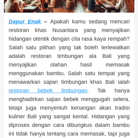
Dapur Enak
–
Apakah kamu sedang mencari
restoran khas Nusantara yang menyajikan
hidangan otentik dengan cita rasa kaya rempah?
Salah satu pilihan yang tak boleh terlewatkan
adalah restoran timbungan ala Bali yang
menyajikan olahan hasil memasak
menggunakan bambu. Salah satu tempat yang
menawarkan sajian timbungan khas Bali ialah
restoran bebek timbungan
. Tak hanya
menghadirkan sajian bebek menggugah selera,
tetapi juga menyentuh kenangan akan tradisi
kuliner Bali yang sangat kental. Hidangan yang
diproses dengan cara dibungkus dalam bambu
ini tidak hanya tentang cara memasak, tapi juga