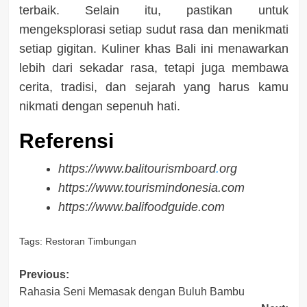
terbaik. Selain itu, pastikan untuk
mengeksplorasi setiap sudut rasa dan menikmati
setiap gigitan. Kuliner khas Bali ini menawarkan
lebih dari sekadar rasa, tetapi juga membawa
cerita, tradisi, dan sejarah yang harus kamu
nikmati dengan sepenuh hati.
Referensi
https://www.balitourismboard
.
org
https://www.tourismindonesia.com
https://www.balifoodguide.com
Tags:
Restoran Timbungan
Post
Previous:
Rahasia Seni Memasak dengan Buluh Bambu
navigation