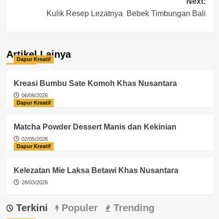
Next:
Kulik Resep Lezatnya Bebek Timbungan Bali
Artikel Lainya
Dapur Kreatif
Kreasi Bumbu Sate Komoh Khas Nusantara
06/06/2026
Dapur Kreatif
Matcha Powder Dessert Manis dan Kekinian
02/05/2026
Dapur Kreatif
Kelezatan Mie Laksa Betawi Khas Nusantara
28/03/2026
Terkini
Populer
Trending