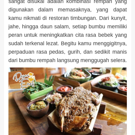
sangat disukai adalah kombinasi rempah yang
digunakan dalam memasaknya, yang dapat
kamu nikmati di restoran timbungan. Dari kunyit,
jahe, hingga daun salam, setiap bumbu memiliki
peran untuk meningkatkan cita rasa bebek yang
sudah terkenal lezat. Begitu kamu menggigitnya,
perpaduan rasa pedas, gurih, dan sedikit manis
dari bumbu rempah langsung menggugah selera.