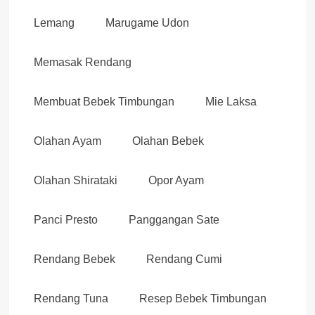
Lemang
Marugame Udon
Memasak Rendang
Membuat Bebek Timbungan
Mie Laksa
Olahan Ayam
Olahan Bebek
Olahan Shirataki
Opor Ayam
Panci Presto
Panggangan Sate
Rendang Bebek
Rendang Cumi
Rendang Tuna
Resep Bebek Timbungan