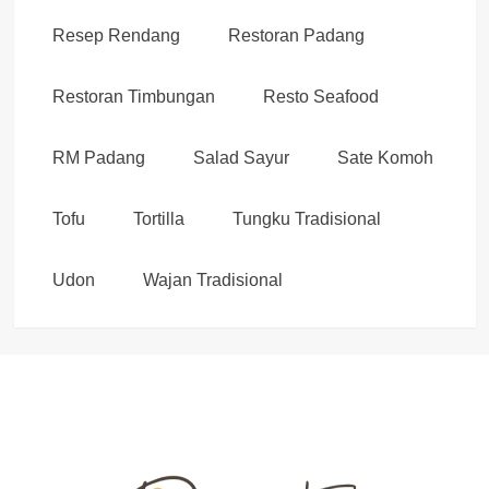
Resep Rendang
Restoran Padang
Restoran Timbungan
Resto Seafood
RM Padang
Salad Sayur
Sate Komoh
Tofu
Tortilla
Tungku Tradisional
Udon
Wajan Tradisional