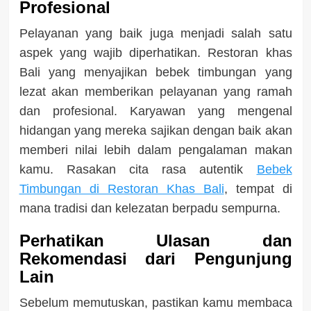
Profesional
Pelayanan yang baik juga menjadi salah satu
aspek yang wajib diperhatikan. Restoran khas
Bali yang menyajikan bebek timbungan yang
lezat akan memberikan pelayanan yang ramah
dan profesional. Karyawan yang mengenal
hidangan yang mereka sajikan dengan baik akan
memberi nilai lebih dalam pengalaman makan
kamu. Rasakan cita rasa autentik
Bebek
Timbungan di Restoran Khas Bali
, tempat di
mana tradisi dan kelezatan berpadu sempurna.
Perhatikan Ulasan dan
Rekomendasi dari Pengunjung
Lain
Sebelum memutuskan, pastikan kamu membaca