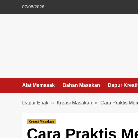
Skip
07/08/2026
to
content
Alat Memasak
Bahan Masakan
Dapur Kreati
Dapur Enak
»
Kreasi Masakan
»
Cara Praktis M
Kreasi Masakan
Cara Praktis 