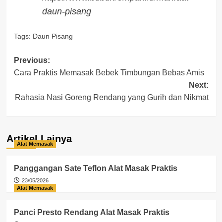
daun-pisang
Tags:
Daun Pisang
Post
Previous:
Cara Praktis Memasak Bebek Timbungan Bebas Amis
navigation
Next:
Rahasia Nasi Goreng Rendang yang Gurih dan Nikmat
Artikel Lainya
Alat Memasak
Panggangan Sate Teflon Alat Masak Praktis
23/05/2026
Alat Memasak
Panci Presto Rendang Alat Masak Praktis