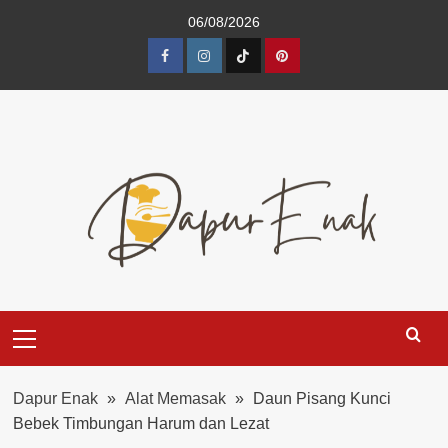
Skip
06/08/2026
to
content
Facebook
Instagram
TikTok
Pinterest
Primary
Menu
Dapur Enak
»
Alat Memasak
»
Daun Pisang Kunci
Bebek Timbungan Harum dan Lezat